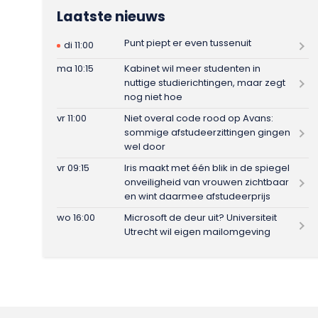
Laatste nieuws
Punt piept er even tussenuit
di 11:00
ma 10:15
Kabinet wil meer studenten in
nuttige studierichtingen, maar zegt
nog niet hoe
vr 11:00
Niet overal code rood op Avans:
sommige afstudeerzittingen gingen
wel door
vr 09:15
Iris maakt met één blik in de spiegel
onveiligheid van vrouwen zichtbaar
en wint daarmee afstudeerprijs
wo 16:00
Microsoft de deur uit? Universiteit
Utrecht wil eigen mailomgeving