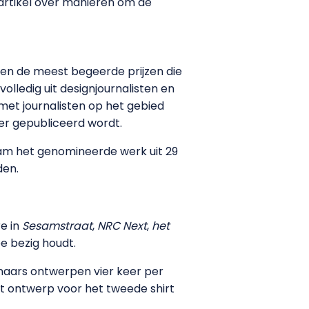
t artikel over manieren om de
oren de meest begeerde prijzen die
volledig uit designjournalisten en
met journalisten op het gebied
ver gepubliceerd wordt.
kwam het genomineerde werk uit 29
den.
re in
Sesamstraat
,
NRC Next
,
het
e bezig houdt.
enaars ontwerpen vier keer per
het ontwerp voor het tweede shirt