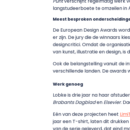
Punt
verschijnt regelmatig werk va
langstudeerboete te omzeilen in
Meest besproken onderscheiding
De European Design Awards worden 
er zijn. De jury die de winnaars ki
designcritici. Omdat de organisat
van kunst, illustratie en design,
Ook de belangstelling vanuit de i
verschillende landen. De awards w
Werk genoeg
Lobke is drie jaar na haar afstude
Brabants Dagblad
en
Elsevier
. Da
Eén van deze projecten heet
Limi
jaar een T-shirt, laten dit drukk
van de serie geleverd, dat eind ma