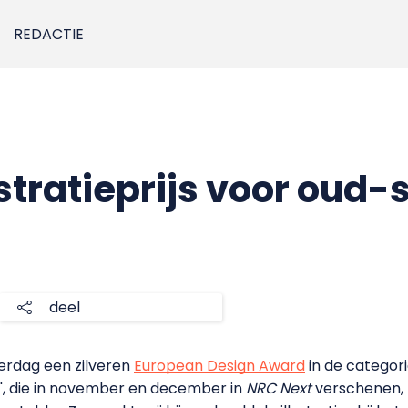
REDACTIE
stratieprijs voor oud-
deel
erdag een zilveren
European Design Award
in de categorie
id', die in november en december in
NRC Next
verschenen, b