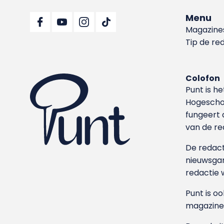
Menu
Magazine
Tip de re
Colofon
Punt is h
Hoge­sch
fungeert 
van de re
De redacti
nieuwsgar
redactie 
Punt is o
magazine