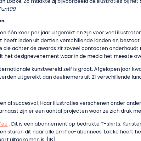
n Lobke. Zo maakte zij bijvoorbeeld de illustraties bij he
Punt09
.
en
één keer per jaar uitgereikt en zijn voor veel illustrat
est heeft leden uit dertien verschillende landen en bestaat 
ie die achter de awards zit zoveel contacten onderhoudt 
 is dit het designevenement waar in de media het meeste o
nternationale kunstwereld zelf is groot. Afgelopen jaar 
erden uitgereikt aan deelnemers uit 21 verschillende lan
ren al succesvol. Haar illustraties verschenen onder ande
arnaast zijn er een aantal projecten waar ze zich druk me
Tee
. Dit is een abonnement op bedrukte T-shirts. Kunst
en en sturen dit naar alle LimiTee-abonnees. Lobke heeft 
art uitgekomen is. [IB]