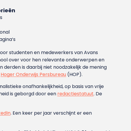
rieën
s
ional
gina’s
g voor studenten en medewerkers van Avans
ool over voor hen relevante onderwerpen en
derden is daarbij niet noodzakelijk de mening
t
Hoger Onderwijs Persbureau
(HOP).
nalistieke onafhankelijkheid, op basis van vrije
heid is geborgd door een
redactiestatuut
. De
kedIn
. Een keer per jaar verschijnt er een