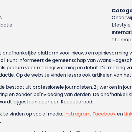
Catego
s
Onderwij
dactie
Lifestyle
Internat
Themapa
et onafhankelijke platform voor nieuws en opinievormin
ool. Punt informeert de gemeenschap van Avans Hogesch
als podium voor meningsvorming en debat. De mening van 
dactie. Op de website vinden lezers ook artikelen van he
e bestaat uit professionele journalisten. Zij werken in jour
ing en zonder beïnvloeding van derden. De onafhankelijk
wordt bijgestaan door een Redactieraad.
ok te vinden op social media:
Instragram
,
Facebook
en
Lin
.