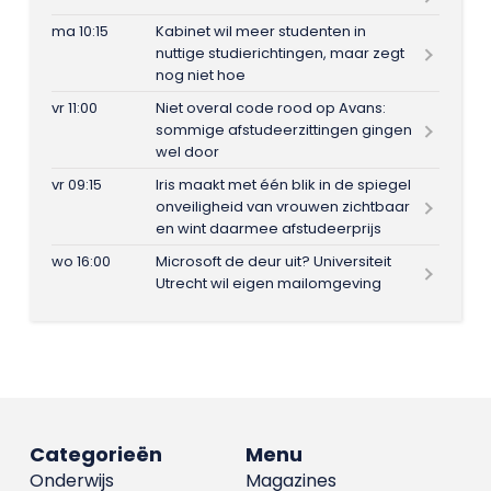
ma 10:15
Kabinet wil meer studenten in
nuttige studierichtingen, maar zegt
nog niet hoe
vr 11:00
Niet overal code rood op Avans:
sommige afstudeerzittingen gingen
wel door
vr 09:15
Iris maakt met één blik in de spiegel
onveiligheid van vrouwen zichtbaar
en wint daarmee afstudeerprijs
wo 16:00
Microsoft de deur uit? Universiteit
Utrecht wil eigen mailomgeving
Categorieën
Menu
Onderwijs
Magazines