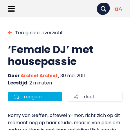
a
A
Terug naar overzicht
‘Female DJ’ met
housepassie
Door
Archief Archief
, 30 mei 2011
Leestijd:
2 minuten
reageer
deel
Romy van Geffen, oftewel Y-mor, richt zich op dit
moment nog op haar studie, maar is van plan om
zodra ze klaar is met haar opleiding flink aan de