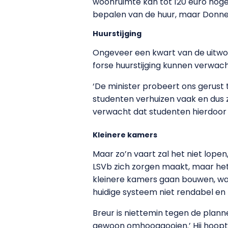
woonruimte kan tot 120 euro hog
bepalen van de huur, maar Donner w
Huurstijging
Ongeveer een kwart van de uitwo
forse huurstijging kunnen verwachte
‘De minister probeert ons gerust 
studenten verhuizen vaak en dus z
verwacht dat studenten hierdoor 
Kleinere kamers
Maar zo’n vaart zal het niet lope
LSVb zich zorgen maakt, maar het 
kleinere kamers gaan bouwen, waa
huidige systeem niet rendabel e
Breur is niettemin tegen de planne
gewoon omhooggooien.’ Hij hoopt