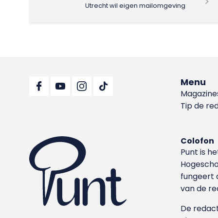
Utrecht wil eigen mailomgeving
Menu
Magazine
Tip de re
Colofon
Punt is h
Hoge­sch
fungeert 
van de re
De redacti