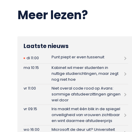
Meer lezen?
Laatste nieuws
Punt piept er even tussenuit
di 11:00
ma 10:15
Kabinet wil meer studenten in
nuttige studierichtingen, maar zegt
nog niet hoe
vr 11:00
Niet overal code rood op Avans:
sommige afstudeerzittingen gingen
wel door
vr 09:15
Iris maakt met één blik in de spiegel
onveiligheid van vrouwen zichtbaar
en wint daarmee afstudeerprijs
wo 16:00
Microsoft de deur uit? Universiteit