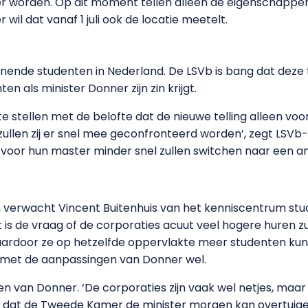
er worden. Op dit moment tellen alleen de eigenschappe
il dat vanaf 1 juli ook de locatie meetelt.
nende studenten in Nederland. De LSVb is bang dat deze
n als minister Donner zijn zin krijgt.
te stellen met de belofte dat de nieuwe telling alleen vo
ullen zij er snel mee geconfronteerd worden’, zegt LSVb
voor hun master minder snel zullen switchen naar een and
n, verwacht Vincent Buitenhuis van het kenniscentrum stu
is de vraag of de corporaties acuut veel hogere huren zul
rdoor ze op hetzelfde oppervlakte meer studenten kunne
n met de aanpassingen van Donner wel.
n van Donner. ‘De corporaties zijn vaak wel netjes, maar p
 dat de Tweede Kamer de minister morgen kan overtuige