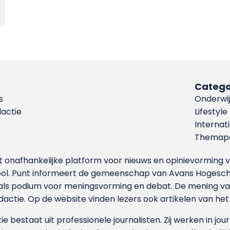
Catego
s
Onderwij
dactie
Lifestyle
Internat
Themapa
et onafhankelijke platform voor nieuws en opinievormin
ool. Punt informeert de gemeenschap van Avans Hogesch
als podium voor meningsvorming en debat. De mening van 
dactie. Op de website vinden lezers ook artikelen van he
e bestaat uit professionele journalisten. Zij werken in jour