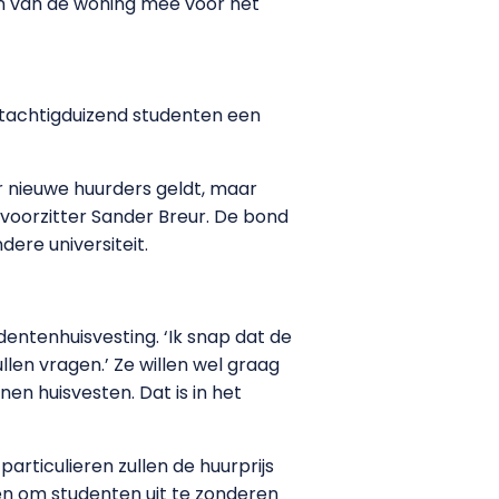
n van de woning mee voor het
 tachtigduizend studenten een
or nieuwe huurders geldt, maar
-voorzitter Sander Breur. De bond
ere universiteit.
dentenhuisvesting. ‘Ik snap dat de
len vragen.’ Ze willen wel graag
n huisvesten. Dat is in het
articulieren zullen de huurprijs
n om studenten uit te zonderen