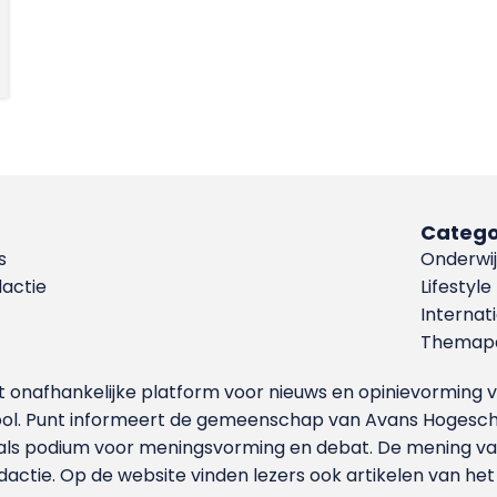
Catego
s
Onderwij
dactie
Lifestyle
Internat
Themapa
et onafhankelijke platform voor nieuws en opinievormin
ool. Punt informeert de gemeenschap van Avans Hogesch
als podium voor meningsvorming en debat. De mening van 
dactie. Op de website vinden lezers ook artikelen van he