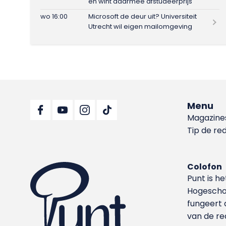
en wint daarmee afstudeerprijs
wo 16:00
Microsoft de deur uit? Universiteit
Utrecht wil eigen mailomgeving
Menu
Magazine
Tip de re
Colofon
Punt is h
Hoge­sch
fungeert 
van de re