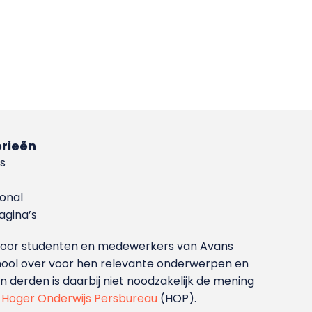
rieën
s
ional
gina’s
g voor studenten en medewerkers van Avans
ool over voor hen relevante onderwerpen en
derden is daarbij niet noodzakelijk de mening
t
Hoger Onderwijs Persbureau
(HOP).