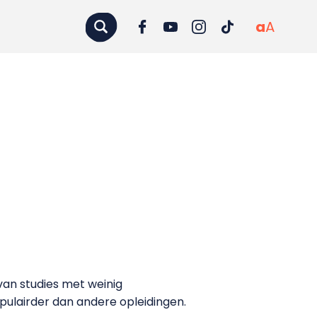
a
A
 van studies met weinig
opulairder dan andere opleidingen.