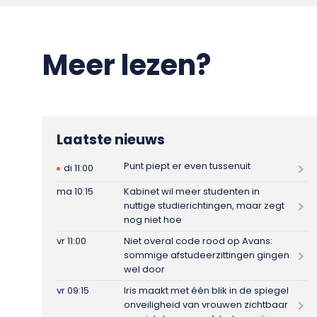
Meer lezen?
Laatste nieuws
Punt piept er even tussenuit
di 11:00
ma 10:15
Kabinet wil meer studenten in
nuttige studierichtingen, maar zegt
nog niet hoe
vr 11:00
Niet overal code rood op Avans:
sommige afstudeerzittingen gingen
wel door
vr 09:15
Iris maakt met één blik in de spiegel
onveiligheid van vrouwen zichtbaar