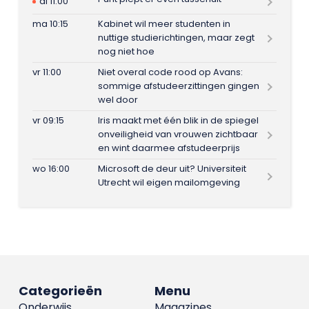
di 11:00
ma 10:15
Kabinet wil meer studenten in
nuttige studierichtingen, maar zegt
nog niet hoe
vr 11:00
Niet overal code rood op Avans:
sommige afstudeerzittingen gingen
wel door
vr 09:15
Iris maakt met één blik in de spiegel
onveiligheid van vrouwen zichtbaar
en wint daarmee afstudeerprijs
wo 16:00
Microsoft de deur uit? Universiteit
Utrecht wil eigen mailomgeving
Categorieën
Menu
Onderwijs
Magazines