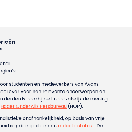
rieën
s
ional
gina’s
g voor studenten en medewerkers van Avans
ool over voor hen relevante onderwerpen en
derden is daarbij niet noodzakelijk de mening
t
Hoger Onderwijs Persbureau
(HOP).
nalistieke onafhankelijkheid, op basis van vrije
heid is geborgd door een
redactiestatuut
. De