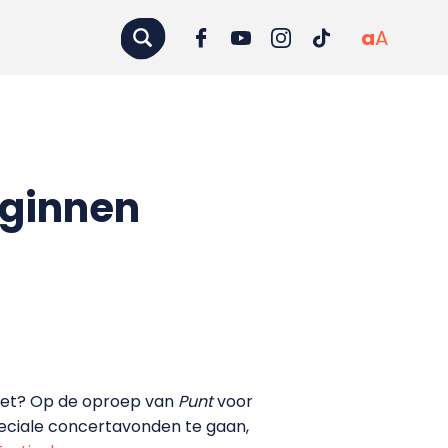
a
A
eginnen
niet? Op de oproep van
Punt
voor
eciale concertavonden te gaan,