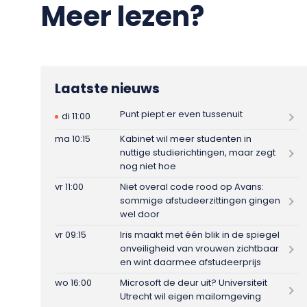
Meer lezen?
Laatste nieuws
Punt piept er even tussenuit
di 11:00
ma 10:15
Kabinet wil meer studenten in
nuttige studierichtingen, maar zegt
nog niet hoe
vr 11:00
Niet overal code rood op Avans:
sommige afstudeerzittingen gingen
wel door
vr 09:15
Iris maakt met één blik in de spiegel
onveiligheid van vrouwen zichtbaar
en wint daarmee afstudeerprijs
wo 16:00
Microsoft de deur uit? Universiteit
Utrecht wil eigen mailomgeving