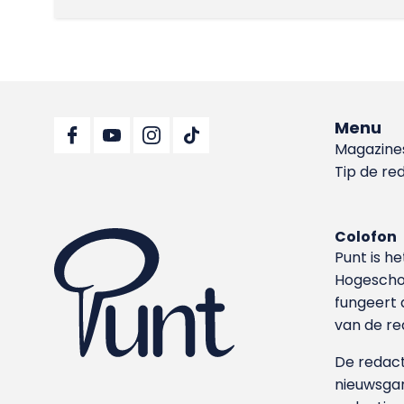
Menu
Magazine
Tip de re
Colofon
Punt is h
Hoge­sch
fungeert 
van de re
De redacti
nieuwsgar