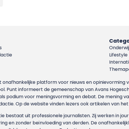
Catego
s
Onderwij
dactie
Lifestyle
Internat
Themapa
et onafhankelijke platform voor nieuws en opinievormin
ool. Punt informeert de gemeenschap van Avans Hogesch
als podium voor meningsvorming en debat. De mening van 
dactie. Op de website vinden lezers ook artikelen van he
e bestaat uit professionele journalisten. Zij werken in jour
ing en zonder beïnvloeding van derden. De onafhankelijk