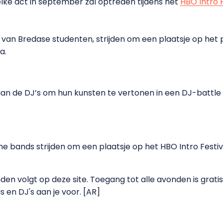
ke act in september zal optreden tijdens het
HBO Intro F
van Bredase studenten, strijden om een plaatsje op het po
a.
 aan de DJ’s om hun kunsten te vertonen in een DJ-battle
che bands strijden om een plaatsje op het HBO Intro Festiva
den volgt op deze site. Toegang tot alle avonden is grat
en DJ's aan je voor. [AR]