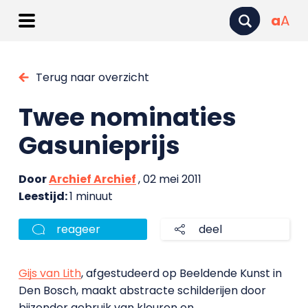
a
A
Terug naar overzicht
Twee nominaties
Gasunieprijs
Door
Archief Archief
, 02 mei 2011
Leestijd:
1 minuut
reageer
deel
Gijs van Lith
, afgestudeerd op Beeldende Kunst in
Den Bosch, maakt abstracte schilderijen door
bijzonder gebruik van kleuren en