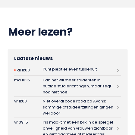
Meer lezen?
Laatste nieuws
Punt piept er even tussenuit
di 11:00
ma 10:15
Kabinet wil meer studenten in
nuttige studierichtingen, maar zegt
nog niet hoe
vr 11:00
Niet overal code rood op Avans:
sommige afstudeerzittingen gingen
wel door
vr 09:15
Iris maakt met één blik in de spiegel
onveiligheid van vrouwen zichtbaar
en wint daarmee afstudeerprijs