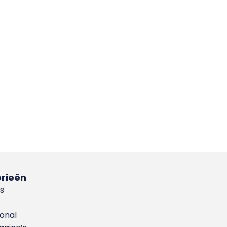
rieën
s
ional