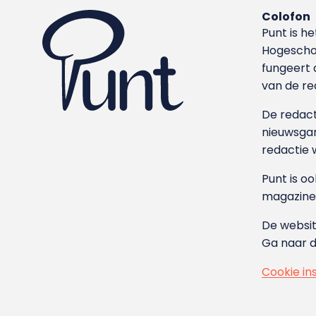
Colofon
Punt is h
Hoge­sch
fungeert 
van de re
De redacti
nieuwsgar
redactie 
Punt is o
magazine
De websit
Ga naar 
Cookie in