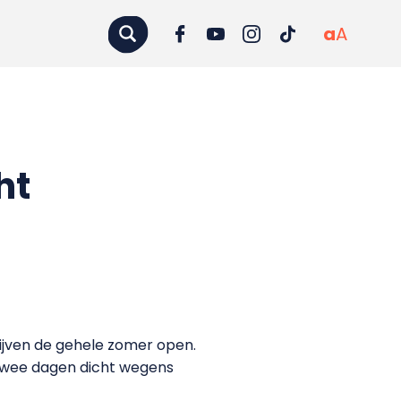
a
A
ht
ijven de gehele zomer open.
 twee dagen dicht wegens