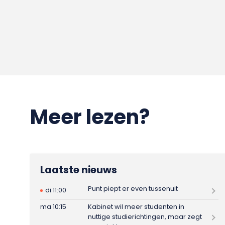
Meer lezen?
Laatste nieuws
Punt piept er even tussenuit
di 11:00
ma 10:15
Kabinet wil meer studenten in
nuttige studierichtingen, maar zegt