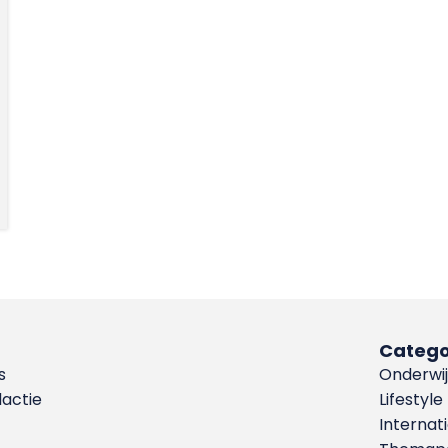
Catego
s
Onderwij
dactie
Lifestyle
Internat