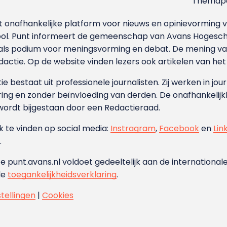
Themapa
et onafhankelijke platform voor nieuws en opinievormin
ool. Punt informeert de gemeenschap van Avans Hogesch
als podium voor meningsvorming en debat. De mening van 
dactie. Op de website vinden lezers ook artikelen van he
e bestaat uit professionele journalisten. Zij werken in jour
ing en zonder beïnvloeding van derden. De onafhankelijk
wordt bijgestaan door een Redactieraad.
ok te vinden op social media:
Instragram
,
Facebook
en
Lin
.
e punt.avans.nl voldoet gedeeltelijk aan de internationale
de
toegankelijkheidsverklaring
.
stellingen
|
Cookies