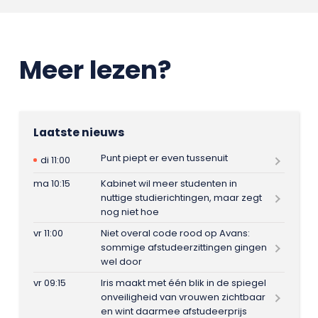
Meer lezen?
Laatste nieuws
Punt piept er even tussenuit
di 11:00
ma 10:15
Kabinet wil meer studenten in
nuttige studierichtingen, maar zegt
nog niet hoe
vr 11:00
Niet overal code rood op Avans:
sommige afstudeerzittingen gingen
wel door
vr 09:15
Iris maakt met één blik in de spiegel
onveiligheid van vrouwen zichtbaar
en wint daarmee afstudeerprijs