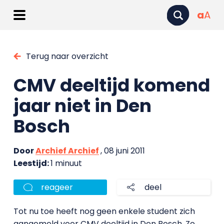
a
A
Terug naar overzicht
CMV deeltijd komend
jaar niet in Den
Bosch
Door
Archief Archief
, 08 juni 2011
Leestijd:
1 minuut
reageer
deel
Tot nu toe heeft nog geen enkele student zich
aangemeld voor CMV deeltijd in Den Bosch. Zo