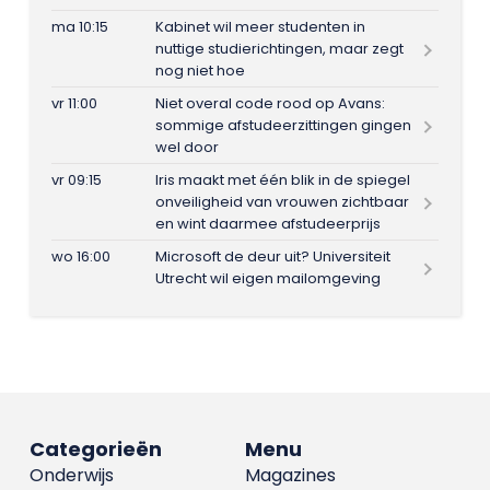
ma 10:15
Kabinet wil meer studenten in
nuttige studierichtingen, maar zegt
nog niet hoe
vr 11:00
Niet overal code rood op Avans:
sommige afstudeerzittingen gingen
wel door
vr 09:15
Iris maakt met één blik in de spiegel
onveiligheid van vrouwen zichtbaar
en wint daarmee afstudeerprijs
wo 16:00
Microsoft de deur uit? Universiteit
Utrecht wil eigen mailomgeving
Categorieën
Menu
Onderwijs
Magazines