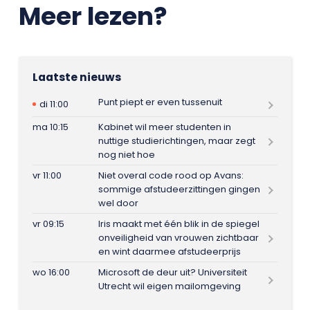
Meer lezen?
Laatste nieuws
Punt piept er even tussenuit
di 11:00
ma 10:15
Kabinet wil meer studenten in
nuttige studierichtingen, maar zegt
nog niet hoe
vr 11:00
Niet overal code rood op Avans:
sommige afstudeerzittingen gingen
wel door
vr 09:15
Iris maakt met één blik in de spiegel
onveiligheid van vrouwen zichtbaar
en wint daarmee afstudeerprijs
wo 16:00
Microsoft de deur uit? Universiteit
Utrecht wil eigen mailomgeving