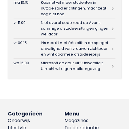
ma 10:15
Kabinet wil meer studenten in
nuttige studierichtingen, maar zegt
nog niet hoe
vr 11:00
Niet overal code rood op Avans:
sommige afstudeerzittingen gingen
wel door
vr 09:15
Iris maakt met één blik in de spiegel
onveiligheid van vrouwen zichtbaar
en wint daarmee afstudeerprijs
wo 16:00
Microsoft de deur uit? Universiteit
Utrecht wil eigen mailomgeving
Categorieën
Menu
Onderwijs
Magazines
Lifestyle
Tip de redactie