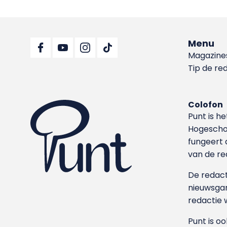
Menu
Magazine
Tip de re
Colofon
Punt is h
Hoge­sch
fungeert 
van de re
De redacti
nieuwsgar
redactie 
Punt is o