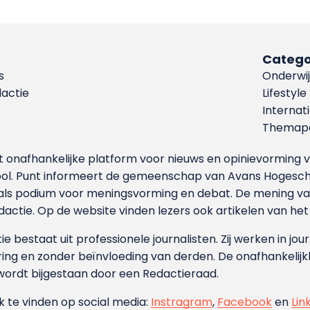
Catego
s
Onderwij
dactie
Lifestyle
Internat
Themapa
et onafhankelijke platform voor nieuws en opinievormin
ool. Punt informeert de gemeenschap van Avans Hogesch
als podium voor meningsvorming en debat. De mening van 
dactie. Op de website vinden lezers ook artikelen van he
e bestaat uit professionele journalisten. Zij werken in jour
ing en zonder beïnvloeding van derden. De onafhankelijk
wordt bijgestaan door een Redactieraad.
ok te vinden op social media:
Instragram
,
Facebook
en
Lin