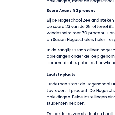
opleidingen, maar de hogeschool
Score Avans: 82 procent
Bij de Hogeschool Zeeland steken 
de score 23 van de 28, oftewel 8
Windesheim met 70 procent. Dan 
en Saxion Hogescholen, halen resp
In de ranglijst staan alleen hoge
opleidingen onder de loep genom
communicatie, pabo en bouwkun
Laatste plaats
Onderaan staat de Hogeschool Utr
tevreden: 11 procent. De Hogescho
opleidingen. Beide instellingen e
studenten hebben.
De oordelen van studenten haalt 