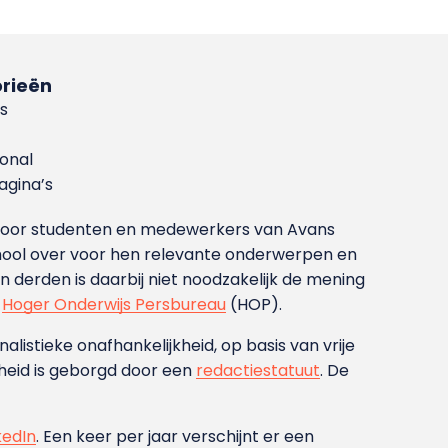
rieën
s
ional
gina’s
g voor studenten en medewerkers van Avans
ool over voor hen relevante onderwerpen en
derden is daarbij niet noodzakelijk de mening
t
Hoger Onderwijs Persbureau
(HOP).
nalistieke onafhankelijkheid, op basis van vrije
heid is geborgd door een
redactiestatuut
. De
kedIn
. Een keer per jaar verschijnt er een