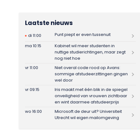
Laatste nieuws
Punt piept er even tussenuit
di 11:00
ma 10:15
Kabinet wil meer studenten in
nuttige studierichtingen, maar zegt
nog niet hoe
vr 11:00
Niet overal code rood op Avans:
sommige afstudeerzittingen gingen
wel door
vr 09:15
Iris maakt met één blik in de spiegel
onveiligheid van vrouwen zichtbaar
en wint daarmee afstudeerprijs
wo 16:00
Microsoft de deur uit? Universiteit
Utrecht wil eigen mailomgeving