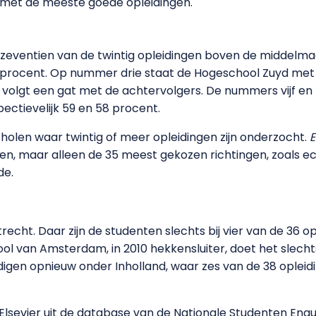
 met de meeste goede opleidingen.
zeventien van de twintig opleidingen boven de middelmaat
2 procent. Op nummer drie staat de Hogeschool Zuyd met
volgt een gat met de achtervolgers. De nummers vijf en
ectievelijk 59 en 58 procent.
scholen waar twintig of meer opleidingen zijn onderzocht.
E
en, maar alleen de 35 meest gekozen richtingen, zoals 
de.
echt. Daar zijn de studenten slechts bij vier van de 36 
ol van Amsterdam, in 2010 hekkensluiter, doet het slechts
indigen opnieuw onder Inholland, waar zes van de 38 opl
Elsevier uit de database van de Nationale Studenten En