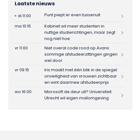
Laatste nieuws
Punt piept er even tussenuit
di 11:00
ma 10:15
Kabinet wil meer studenten in
nuttige studierichtingen, maar zegt
nog niet hoe
vr 11:00
Niet overal code rood op Avans:
sommige afstudeerzittingen gingen
wel door
vr 09:15
Iris maakt met één blik in de spiegel
onveiligheid van vrouwen zichtbaar
en wint daarmee afstudeerprijs
wo 16:00
Microsoft de deur uit? Universiteit
Utrecht wil eigen mailomgeving