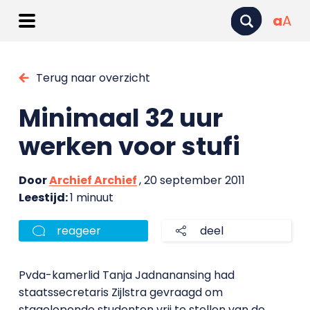
a
A
Terug naar overzicht
Minimaal 32 uur
werken voor stufi
Door
Archief Archief
, 20 september 2011
Leestijd:
1 minuut
reageer
deel
Pvda-kamerlid Tanja Jadnanansing had
staatssecretaris Zijlstra gevraagd om
stagelopende studenten vrij te stellen van de