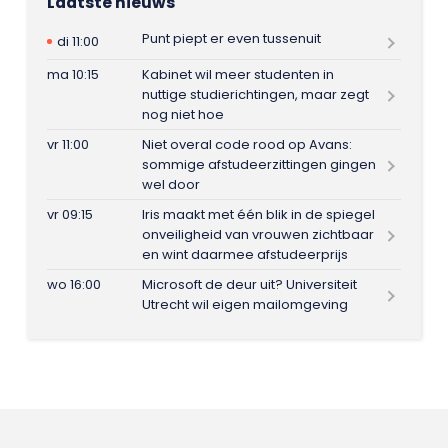
Laatste nieuws
Punt piept er even tussenuit
di 11:00
ma 10:15
Kabinet wil meer studenten in
nuttige studierichtingen, maar zegt
nog niet hoe
vr 11:00
Niet overal code rood op Avans:
sommige afstudeerzittingen gingen
wel door
vr 09:15
Iris maakt met één blik in de spiegel
onveiligheid van vrouwen zichtbaar
en wint daarmee afstudeerprijs
wo 16:00
Microsoft de deur uit? Universiteit
Utrecht wil eigen mailomgeving