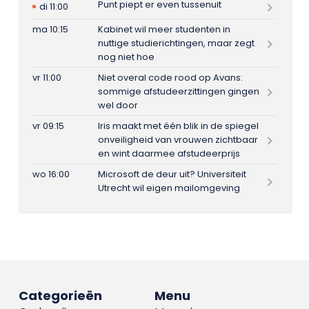
Punt piept er even tussenuit
di 11:00
ma 10:15
Kabinet wil meer studenten in
nuttige studierichtingen, maar zegt
nog niet hoe
vr 11:00
Niet overal code rood op Avans:
sommige afstudeerzittingen gingen
wel door
vr 09:15
Iris maakt met één blik in de spiegel
onveiligheid van vrouwen zichtbaar
en wint daarmee afstudeerprijs
wo 16:00
Microsoft de deur uit? Universiteit
Utrecht wil eigen mailomgeving
Categorieën
Menu