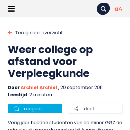
a
A
Terug naar overzicht
Weer college op
afstand voor
Verpleegkunde
Door
Archief Archief
, 20 september 2011
Leestijd:
2 minuten
reageer
deel
Vorig jaar hadden studenten van de minor GGZ de
primeur: zij waren de eersten bij Avans die een