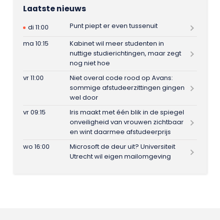
Laatste nieuws
Punt piept er even tussenuit
di 11:00
ma 10:15
Kabinet wil meer studenten in
nuttige studierichtingen, maar zegt
nog niet hoe
vr 11:00
Niet overal code rood op Avans:
sommige afstudeerzittingen gingen
wel door
vr 09:15
Iris maakt met één blik in de spiegel
onveiligheid van vrouwen zichtbaar
en wint daarmee afstudeerprijs
wo 16:00
Microsoft de deur uit? Universiteit
Utrecht wil eigen mailomgeving