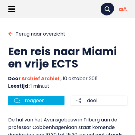
a
A
Terug naar overzicht
Een reis naar Miami
en vrije ECTS
Door
Archief Archief
, 10 oktober 2011
Leestijd:
1 minuut
reageer
deel
De hal van het Avansgebouw in Tilburg aan de
professor Cobbenhagenlaan staat komende
donderdag van
10.30
tot
15.30 uur
vol met stands