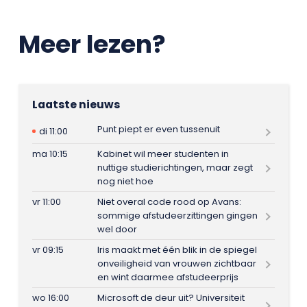
Meer lezen?
Laatste nieuws
Punt piept er even tussenuit
di 11:00
ma 10:15
Kabinet wil meer studenten in
nuttige studierichtingen, maar zegt
nog niet hoe
vr 11:00
Niet overal code rood op Avans:
sommige afstudeerzittingen gingen
wel door
vr 09:15
Iris maakt met één blik in de spiegel
onveiligheid van vrouwen zichtbaar
en wint daarmee afstudeerprijs
wo 16:00
Microsoft de deur uit? Universiteit