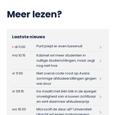
Meer lezen?
Laatste nieuws
Punt piept er even tussenuit
di 11:00
ma 10:15
Kabinet wil meer studenten in
nuttige studierichtingen, maar zegt
nog niet hoe
vr 11:00
Niet overal code rood op Avans:
sommige afstudeerzittingen gingen
wel door
vr 09:15
Iris maakt met één blik in de spiegel
onveiligheid van vrouwen zichtbaar
en wint daarmee afstudeerprijs
wo 16:00
Microsoft de deur uit? Universiteit
Utrecht wil eigen mailomgeving