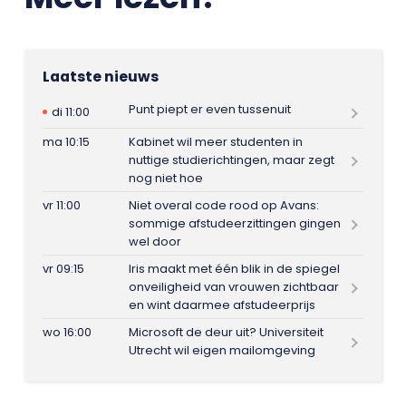
Laatste nieuws
Punt piept er even tussenuit
di 11:00
ma 10:15
Kabinet wil meer studenten in
nuttige studierichtingen, maar zegt
nog niet hoe
vr 11:00
Niet overal code rood op Avans:
sommige afstudeerzittingen gingen
wel door
vr 09:15
Iris maakt met één blik in de spiegel
onveiligheid van vrouwen zichtbaar
en wint daarmee afstudeerprijs
wo 16:00
Microsoft de deur uit? Universiteit
Utrecht wil eigen mailomgeving