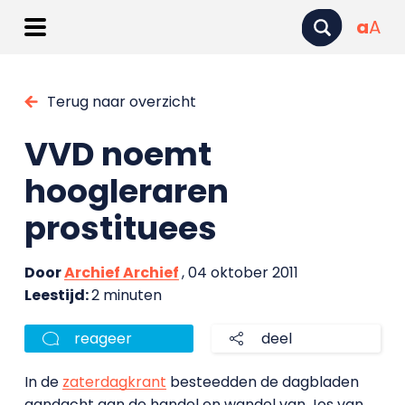
a
A
Terug naar overzicht
VVD noemt
hoogleraren
prostituees
Door
Archief Archief
, 04 oktober 2011
Leestijd:
2 minuten
reageer
deel
In de
zaterdagkrant
besteedden de dagbladen
aandacht aan de handel en wandel van Jos van