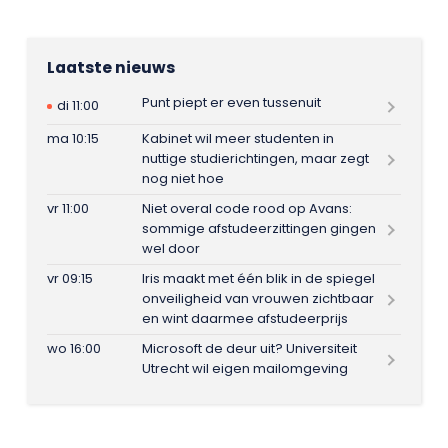
Laatste nieuws
Punt piept er even tussenuit
di 11:00
ma 10:15
Kabinet wil meer studenten in
nuttige studierichtingen, maar zegt
nog niet hoe
vr 11:00
Niet overal code rood op Avans:
sommige afstudeerzittingen gingen
wel door
vr 09:15
Iris maakt met één blik in de spiegel
onveiligheid van vrouwen zichtbaar
en wint daarmee afstudeerprijs
wo 16:00
Microsoft de deur uit? Universiteit
Utrecht wil eigen mailomgeving