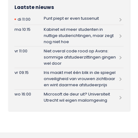
Laatste nieuws
Punt piept er even tussenuit
di 11:00
ma 10:15
Kabinet wil meer studenten in
nuttige studierichtingen, maar zegt
nog niet hoe
vr 11:00
Niet overal code rood op Avans:
sommige afstudeerzittingen gingen
wel door
vr 09:15
Iris maakt met één blik in de spiegel
onveiligheid van vrouwen zichtbaar
en wint daarmee afstudeerprijs
wo 16:00
Microsoft de deur uit? Universiteit
Utrecht wil eigen mailomgeving