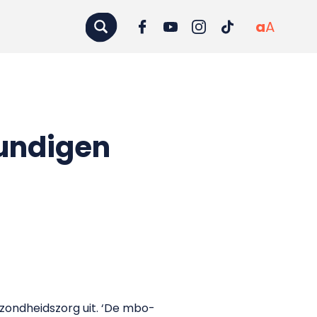
a
A
undigen
zondheidszorg uit. ‘De mbo-