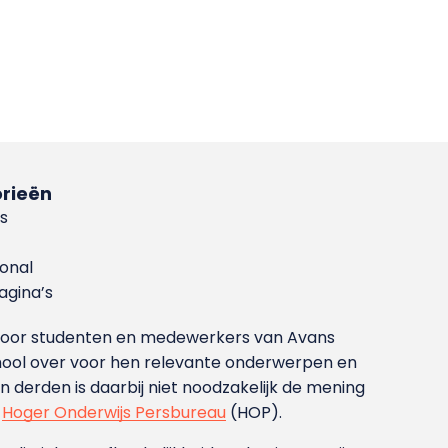
rieën
s
ional
gina’s
g voor studenten en medewerkers van Avans
ool over voor hen relevante onderwerpen en
derden is daarbij niet noodzakelijk de mening
t
Hoger Onderwijs Persbureau
(HOP).