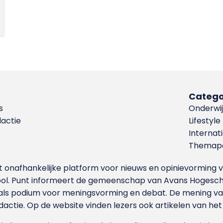
Catego
s
Onderwij
dactie
Lifestyle
Internat
Themapa
et onafhankelijke platform voor nieuws en opinievormin
ool. Punt informeert de gemeenschap van Avans Hogesch
als podium voor meningsvorming en debat. De mening van 
dactie. Op de website vinden lezers ook artikelen van he