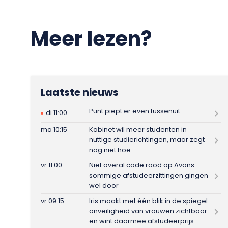
Meer lezen?
Laatste nieuws
Punt piept er even tussenuit
di 11:00
ma 10:15
Kabinet wil meer studenten in
nuttige studierichtingen, maar zegt
nog niet hoe
vr 11:00
Niet overal code rood op Avans:
sommige afstudeerzittingen gingen
wel door
vr 09:15
Iris maakt met één blik in de spiegel
onveiligheid van vrouwen zichtbaar
en wint daarmee afstudeerprijs