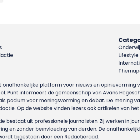
Catego
s
Onderwij
dactie
Lifestyle
Internat
Themapa
et onafhankelijke platform voor nieuws en opinievormin
ool. Punt informeert de gemeenschap van Avans Hogesch
als podium voor meningsvorming en debat. De mening van 
dactie. Op de website vinden lezers ook artikelen van he
e bestaat uit professionele journalisten. Zij werken in jour
ing en zonder beïnvloeding van derden. De onafhankelijk
wordt bijgestaan door een Redactieraad.