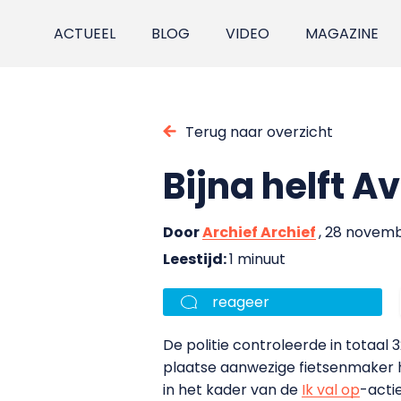
ACTUEEL
BLOG
VIDEO
MAGAZINE
Terug naar overzicht
Bijna helft A
Door
Archief Archief
, 28 novemb
Leestijd:
1 minuut
reageer
De politie controleerde in totaal
plaatse aanwezige fietsenmaker h
in het kader van de
Ik val op
-acti