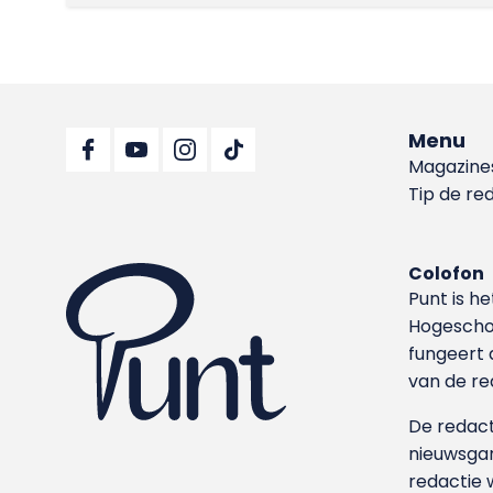
Menu
Magazine
Tip de re
Colofon
Punt is h
Hoge­sch
fungeert 
van de re
De redacti
nieuwsgar
redactie 