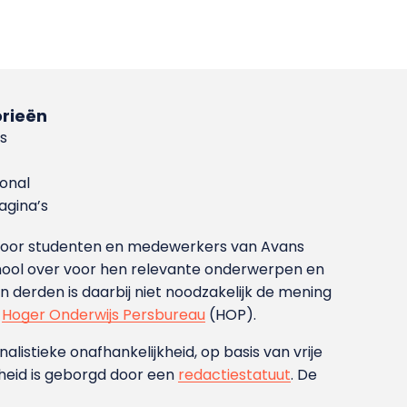
rieën
s
ional
gina’s
g voor studenten en medewerkers van Avans
ool over voor hen relevante onderwerpen en
derden is daarbij niet noodzakelijk de mening
t
Hoger Onderwijs Persbureau
(HOP).
nalistieke onafhankelijkheid, op basis van vrije
heid is geborgd door een
redactiestatuut
. De