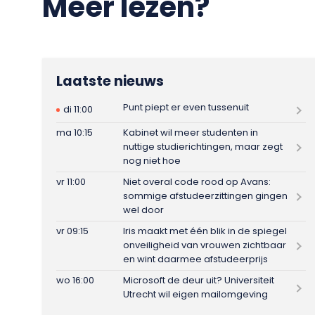
Meer lezen?
Laatste nieuws
Punt piept er even tussenuit
di 11:00
ma 10:15
Kabinet wil meer studenten in
nuttige studierichtingen, maar zegt
nog niet hoe
vr 11:00
Niet overal code rood op Avans:
sommige afstudeerzittingen gingen
wel door
vr 09:15
Iris maakt met één blik in de spiegel
onveiligheid van vrouwen zichtbaar
en wint daarmee afstudeerprijs
wo 16:00
Microsoft de deur uit? Universiteit
Utrecht wil eigen mailomgeving