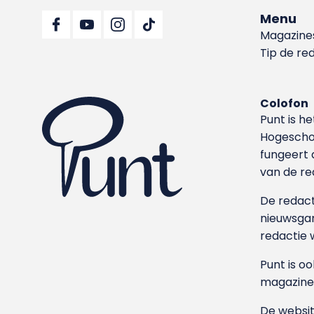
Menu
Magazine
Tip de re
Colofon
Punt is h
Hoge­sch
fungeert 
van de re
De redacti
nieuwsgar
redactie 
Punt is o
magazine
De websit