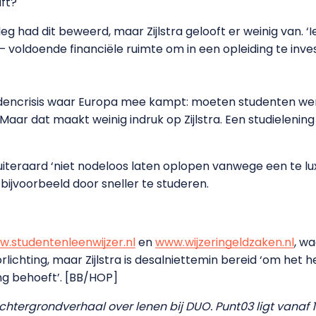
ft?
eg had dit beweerd, maar Zijlstra gelooft er weinig van. ‘
– voldoende financiële ruimte om in een opleiding te inve
dencrisis waar Europa mee kampt: moeten studenten werk
aar dat maakt weinig indruk op Zijlstra. Een studielenin
raard ‘niet nodeloos laten oplopen vanwege een te luxe le
bijvoorbeeld door sneller te studeren.
.studentenleenwijzer.nl
en
www.wijzeringeldzaken.nl
, w
oorlichting, maar Zijlstra is desalniettemin bereid ‘om het
ing behoeft’. [BB/HOP]
achtergrondverhaal over lenen bij DUO. Punt03 ligt vanaf