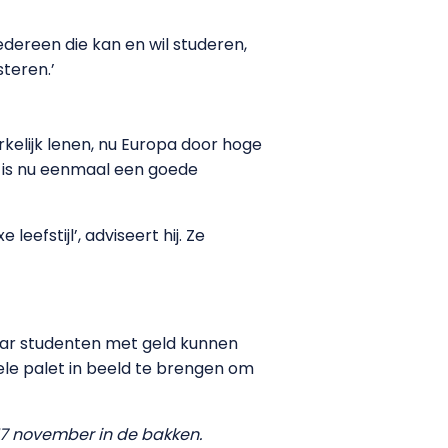
Iedereen die kan en wil studeren,
steren.’
elijk lenen, nu Europa door hoge
g is nu eenmaal een goede
efstijl’, adviseert hij. Ze
aar studenten met geld kunnen
 hele palet in beeld te brengen om
 17 november in de bakken.