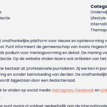
Catego
s
Onderwij
dactie
Lifestyle
Internat
Themapa
et onafhankelijke platform voor nieuws en opinievormin
ool. Punt informeert de gemeenschap van Avans Hogesch
als podium voor meningsvorming en debat. De mening van 
dactie. Op de website vinden lezers ook artikelen van he
e bestaat uit professionele journalisten. Zij werken in jour
ing en zonder beïnvloeding van derden. De onafhankelijk
wordt bijgestaan door een Redactieraad.
ok te vinden op social media:
Instragram
,
Facebook
en
Lin
.
e punt.avans.nl voldoet gedeeltelijk aan de internationale