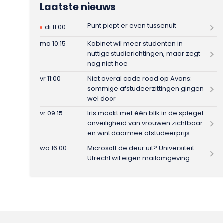
Laatste nieuws
Punt piept er even tussenuit
di 11:00
ma 10:15
Kabinet wil meer studenten in
nuttige studierichtingen, maar zegt
nog niet hoe
vr 11:00
Niet overal code rood op Avans:
sommige afstudeerzittingen gingen
wel door
vr 09:15
Iris maakt met één blik in de spiegel
onveiligheid van vrouwen zichtbaar
en wint daarmee afstudeerprijs
wo 16:00
Microsoft de deur uit? Universiteit
Utrecht wil eigen mailomgeving