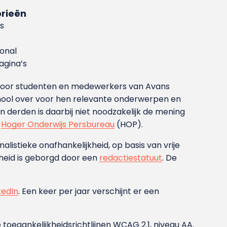
rieën
s
ional
gina’s
g voor studenten en medewerkers van Avans
ool over voor hen relevante onderwerpen en
derden is daarbij niet noodzakelijk de mening
t
Hoger Onderwijs Persbureau
(HOP).
nalistieke onafhankelijkheid, op basis van vrije
heid is geborgd door een
redactiestatuut
. De
kedIn
. Een keer per jaar verschijnt er een
 toegankelijkheidsrichtlijnen WCAG 2.1, niveau AA.