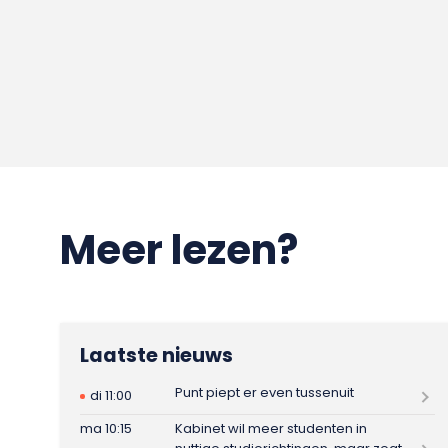
Meer lezen?
Laatste nieuws
Punt piept er even tussenuit
di 11:00
ma 10:15
Kabinet wil meer studenten in