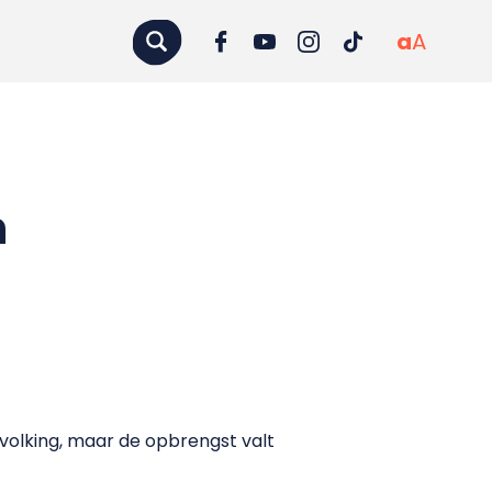
a
A
n
olking, maar de opbrengst valt