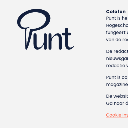
Colofon
Punt is h
Hoge­sch
fungeert 
van de re
De redacti
nieuwsgar
redactie 
Punt is o
magazine
De websit
Ga naar 
Cookie in