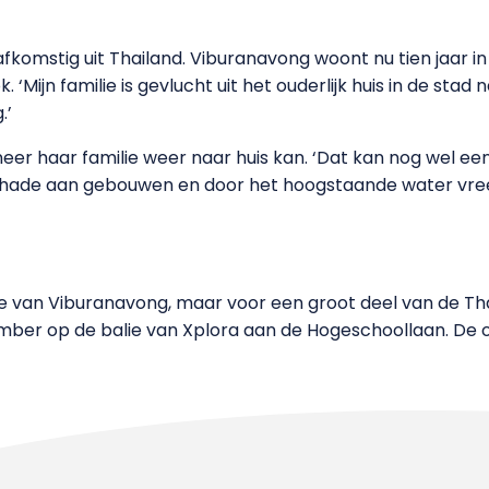
komstig uit Thailand. Viburanavong woont nu tien jaar i
‘Mijn familie is gevlucht uit het ouderlijk huis in de stad 
.’
er haar familie weer naar huis kan. ‘Dat kan nog wel ee
l schade aan gebouwen en door het hoogstaande water vree
ilie van Viburanavong, maar voor een groot deel van de T
ber op de balie van Xplora aan de Hogeschoollaan. De 