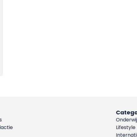
Catego
s
Onderwij
dactie
Lifestyle
Internat