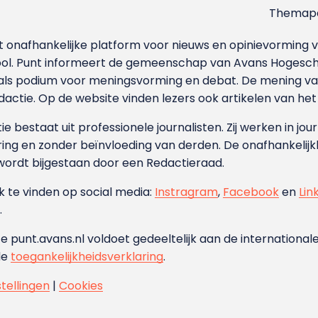
Themapa
et onafhankelijke platform voor nieuws en opinievormin
ool. Punt informeert de gemeenschap van Avans Hogesch
als podium voor meningsvorming en debat. De mening van 
dactie. Op de website vinden lezers ook artikelen van he
e bestaat uit professionele journalisten. Zij werken in jour
ing en zonder beïnvloeding van derden. De onafhankelijk
wordt bijgestaan door een Redactieraad.
ok te vinden op social media:
Instragram
,
Facebook
en
Lin
.
e punt.avans.nl voldoet gedeeltelijk aan de internationale
de
toegankelijkheidsverklaring
.
stellingen
|
Cookies