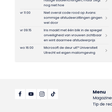
nuttige studierichtingen, maar zegt
nog niet hoe
vr 11:00
Niet overal code rood op Avans:
sommige afstudeerzittingen gingen
wel door
vr 09:15
Iris maakt met één blik in de spiegel
onveiligheid van vrouwen zichtbaar
en wint daarmee afstudeerprijs
wo 16:00
Microsoft de deur uit? Universiteit
Utrecht wil eigen mailomgeving
Menu
Magazine
Tip de re