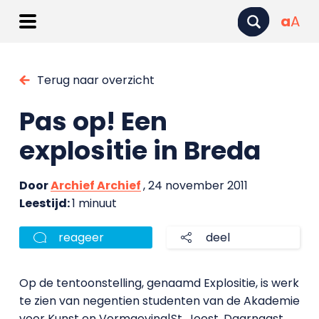
a
A
Terug naar overzicht
Pas op! Een
explositie in Breda
Door
Archief Archief
, 24 november 2011
Leestijd:
1 minuut
reageer
deel
Op de tentoonstelling, genaamd Explositie, is werk
te zien van negentien studenten van de Akademie
voor Kunst en Vormgeving|St. Joost. Daarnaast