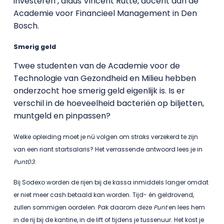
investeren’, aldus Vincent Rutte, docent aan de
Academie voor Financieel Management in Den
Bosch.
Smerig geld
Twee studenten van de Academie voor de
Technologie van Gezondheid en Milieu hebben
onderzocht hoe smerig geld eigenlijk is. Is er
verschil in de hoeveelheid bacteriën op biljetten,
muntgeld en pinpassen?
Welke opleiding moet je nú volgen om straks verzekerd te zijn
van een riant startsalaris? Het verrassende antwoord lees je in
Punt03
.
Bij Sodexo worden de rijen bij de kassa inmiddels langer omdat
er niet meer cash betaald kan worden. Tijd- én geldrovend,
zullen sommigen oordelen. Pak daarom deze
Punt
en lees hem
in de rij bij de kantine, in de lift of tijdens je tussenuur. Het kost je