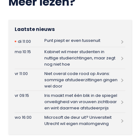
Meer lezen?
Laatste nieuws
Punt piept er even tussenuit
di 11:00
ma 10:15
Kabinet wil meer studenten in
nuttige studierichtingen, maar zegt
nog niet hoe
vr 11:00
Niet overal code rood op Avans:
sommige afstudeerzittingen gingen
wel door
vr 09:15
Iris maakt met één blik in de spiegel
onveiligheid van vrouwen zichtbaar
en wint daarmee afstudeerprijs
wo 16:00
Microsoft de deur uit? Universiteit
Utrecht wil eigen mailomgeving