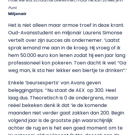
moet wel wat schaamte overwinnen, maar het kan zo lees je in
Punt.
Miljonair
Het is niet alleen maar armoe troef in deze krant.
Oud-Avansstudent en miljonair Laurens Simonse
vertelt over zijn succes als ondernemer. ‘Laatst
sprak iemand me aan in de kroeg. Hij vroeg of ik
hem 50.000 euro kon lenen zodat hij een jaar lang
professioneel kon pokeren. Toen dacht ik wel: “Ga
weg man, ik sta hier lekker een biertje te drinken”.’
Enkele ‘beursexperts’ van Avans geven
beleggingstips. ‘‘Nu staat de AEX
op 300. Heel
laag dus. Theoretisch is 0 de ondergrens, maar
reëel bekeken denk ik dat ‘ie de komende
maanden niet verder gaat zakken dan 200. Begin
volgend jaar is de grootste pijn waarschijnlijk
achter de rug en is het een goed moment om te