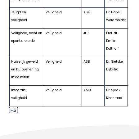
Jeugd en
Veiligheid
ASH
Dr. Hans
veiligheid
Werdmölder
Veiligheid, recht en
Veiligheid
JHS
Prof. dr.
openbare orde
Emile
Kolthoff
Huiselijk geweld
Veiligheid
ASB
Dr. Sietske
en hulpverlening
Dijkstra
in de keten
Integrale
Veiligheid
AMB
Dr. Sjaak
veiligheid
Khonraad
[HS]