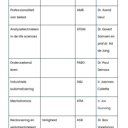
Professionaliteit
AMB
Dr. Arend
van beleid
Geul
Analysetechnieken
ATGM
Dr. Govert
in de life sciences
Somsen en
prof.dr. Ad
de Jong
Onderzoekend
PABO
Dr. Paul
leren
Delnooz
Industriele
AI&I
Ir. Joannes
automatisering
Collette
Mechatronica
ATM
Ir. Jos
Gunsing
Reclassering en
Veiligheid
ASB
Dr. Bas
veiligheidsbeleid
Vogelvang