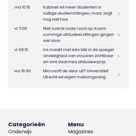
ma 10:15
Kabinet wil meer studenten in
nuttige studierichtingen, maar zegt
nog niet hoe
vr 11:00
Niet overal code rood op Avans:
sommige afstudeerzittingen gingen
wel door
vr 09:15
Iris maakt met één blik in de spiegel
onveiligheid van vrouwen zichtbaar
en wint daarmee afstudeerprijs
wo 16:00
Microsoft de deur uit? Universiteit
Utrecht wil eigen mailomgeving
Categorieën
Menu
Onderwijs
Magazines