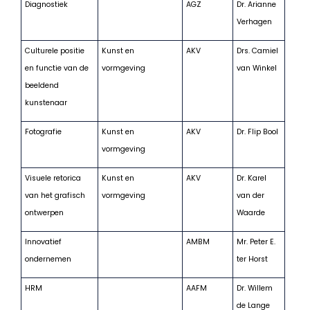
Diagnostiek
AGZ
Dr. Arianne
Verhagen
Culturele positie
Kunst en
AKV
Drs. Camiel
en functie van de
vormgeving
van Winkel
beeldend
kunstenaar
Fotografie
Kunst en
AKV
Dr. Flip Bool
vormgeving
Visuele retorica
Kunst en
AKV
Dr. Karel
van het grafisch
vormgeving
van der
ontwerpen
Waarde
Innovatief
AMBM
Mr. Peter E.
ondernemen
ter Horst
HRM
AAFM
Dr. Willem
de Lange