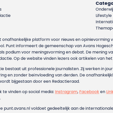
Catego
s
Onderwij
dactie
Lifestyle
Internat
Themapa
et onafhankelijke platform voor nieuws en opinievormin
ool. Punt informeert de gemeenschap van Avans Hogesch
als podium voor meningsvorming en debat. De mening van 
dactie. Op de website vinden lezers ook artikelen van he
e bestaat uit professionele journalisten. Zij werken in jour
ing en zonder beïnvloeding van derden. De onafhankelijk
wordt bijgestaan door een Redactieraad.
ok te vinden op social media:
Instragram
,
Facebook
en
Lin
.
e punt.avans.nl voldoet gedeeltelijk aan de internationale