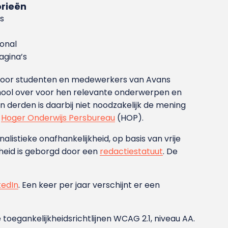
rieën
s
ional
gina’s
g voor studenten en medewerkers van Avans
ool over voor hen relevante onderwerpen en
derden is daarbij niet noodzakelijk de mening
t
Hoger Onderwijs Persbureau
(HOP).
nalistieke onafhankelijkheid, op basis van vrije
heid is geborgd door een
redactiestatuut
. De
kedIn
. Een keer per jaar verschijnt er een
 toegankelijkheidsrichtlijnen WCAG 2.1, niveau AA.