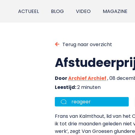
ACTUEEL
BLOG
VIDEO
MAGAZINE
Terug naar overzicht
Afstudeerpri
Door
Archief Archief
, 08 decemb
Leestijd:
2 minuten
reageer
Frans van Kalmthout, lid van het 
ik tot drie maanden geleden niet va
werk’, zegt Van Groesen glundere