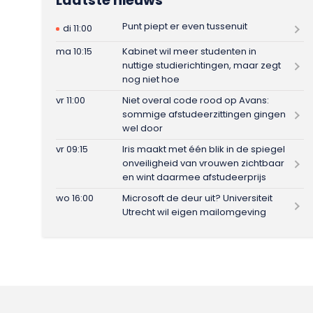
Punt piept er even tussenuit
di 11:00
ma 10:15
Kabinet wil meer studenten in
nuttige studierichtingen, maar zegt
nog niet hoe
vr 11:00
Niet overal code rood op Avans:
sommige afstudeerzittingen gingen
wel door
vr 09:15
Iris maakt met één blik in de spiegel
onveiligheid van vrouwen zichtbaar
en wint daarmee afstudeerprijs
wo 16:00
Microsoft de deur uit? Universiteit
Utrecht wil eigen mailomgeving