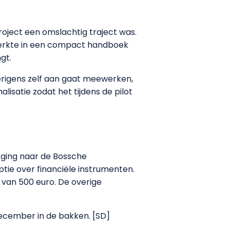
roject een omslachtig traject was.
rwerkte in een compact handboek
gt.
erigens zelf aan gaat meewerken,
lisatie zodat het tijdens de pilot
js ging naar de Bossche
e over financiële instrumenten.
s van 500 euro. De overige
december in de bakken. [SD]