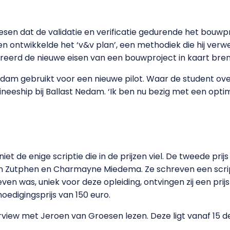
esen dat de validatie en verificatie gedurende het bouwp
 en ontwikkelde het ‘v&v plan’, een methodiek die hij ve
reerd de nieuwe eisen van een bouwproject in kaart bren
edam gebruikt voor een nieuwe pilot. Waar de student ov
eeship bij Ballast Nedam. ‘Ik ben nu bezig met een optima
et de enige scriptie die in de prijzen viel. De tweede pri
Zutphen en Charmayne Miedema. Ze schreven een scripti
en was, uniek voor deze opleiding, ontvingen zij een prij
digingsprijs van 150 euro.
erview met Jeroen van Groesen lezen. Deze ligt vanaf 15 