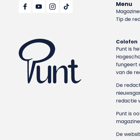
Menu
Magazine
Tip de re
Colofon
Punt is h
Hoge­sch
fungeert 
van de re
De redacti
nieuwsgar
redactie 
Punt is o
magazine
De websit