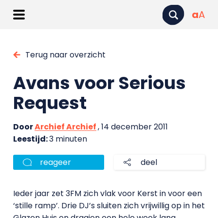
a
A
Terug naar overzicht
Avans voor Serious
Request
Door
Archief Archief
, 14 december 2011
Leestijd:
3 minuten
reageer
deel
Ieder jaar zet 3FM zich vlak voor Kerst in voor een
‘stille ramp’. Drie DJ’s sluiten zich vrijwillig op in het
Glazen Huis en draaien een hele week lang