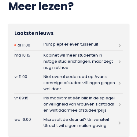
Meer lezen?
Laatste nieuws
Punt piept er even tussenuit
di 11:00
ma 10:15
Kabinet wil meer studenten in
nuttige studierichtingen, maar zegt
nog niet hoe
vr 11:00
Niet overal code rood op Avans:
sommige afstudeerzittingen gingen
wel door
vr 09:15
Iris maakt met één blik in de spiegel
onveiligheid van vrouwen zichtbaar
en wint daarmee afstudeerprijs
wo 16:00
Microsoft de deur uit? Universiteit
Utrecht wil eigen mailomgeving