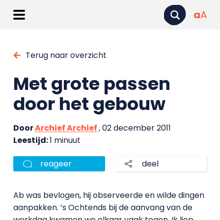
a
A
Terug naar overzicht
Met grote passen
door het gebouw
Door
Archief Archief
, 02 december 2011
Leestijd:
1 minuut
reageer
deel
Ab was bevlogen, hij observeerde en wilde dingen
aanpakken. ’s Ochtends bij de aanvang van de
werkdag kwamen we elkaar vaak tegen. Ik liep