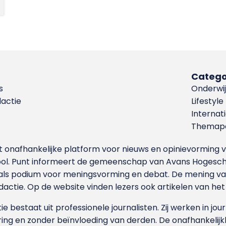
Catego
s
Onderwij
dactie
Lifestyle
Internat
Themapa
et onafhankelijke platform voor nieuws en opinievormin
ool. Punt informeert de gemeenschap van Avans Hogesch
als podium voor meningsvorming en debat. De mening van 
dactie. Op de website vinden lezers ook artikelen van he
e bestaat uit professionele journalisten. Zij werken in jour
ing en zonder beïnvloeding van derden. De onafhankelijk