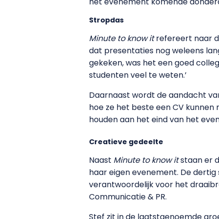
het evenement komende donderdag 
Stropdas
Minute to know it
refereert naar de
dat presentaties nog weleens lang
gekeken, was het een goed colleg
studenten veel te weten.’
Daarnaast wordt de aandacht van
hoe ze het beste een CV kunnen m
houden aan het eind van het eve
Creatieve gedeelte
Naast
Minute to know it
staan er d
haar eigen evenement. De dertig s
verantwoordelijk voor het draaib
Communicatie & PR.
Stef zit in de laatstgenoemde groe