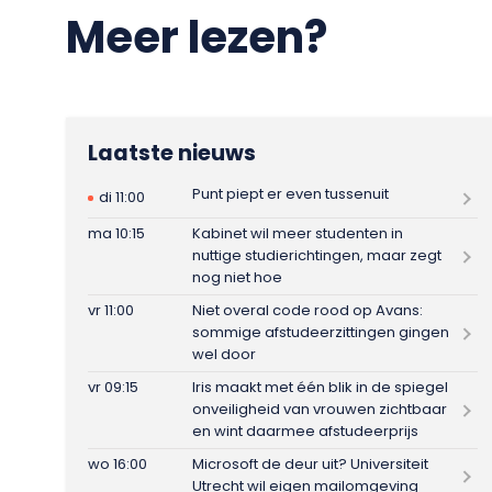
Meer lezen?
Laatste nieuws
Punt piept er even tussenuit
di 11:00
ma 10:15
Kabinet wil meer studenten in
nuttige studierichtingen, maar zegt
nog niet hoe
vr 11:00
Niet overal code rood op Avans:
sommige afstudeerzittingen gingen
wel door
vr 09:15
Iris maakt met één blik in de spiegel
onveiligheid van vrouwen zichtbaar
en wint daarmee afstudeerprijs
wo 16:00
Microsoft de deur uit? Universiteit
Utrecht wil eigen mailomgeving