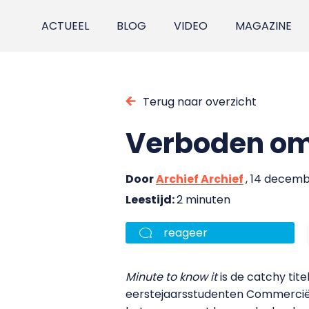
ACTUEEL
BLOG
VIDEO
MAGAZINE
Terug naar overzicht
Verboden om 
Door
Archief Archief
, 14 decemb
Leestijd:
2 minuten
reageer
Minute to know it
is de catchy tit
eerstejaarsstudenten Commerciële