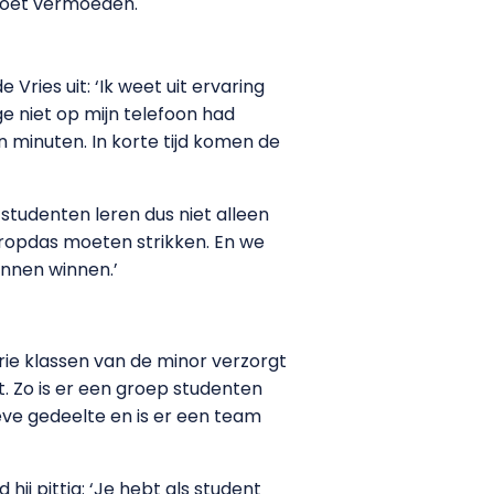
 doet vermoeden.
Vries uit: ‘Ik weet uit ervaring
ege niet op mijn telefoon had
 minuten. In korte tijd komen de
tudenten leren dus niet alleen
tropdas moeten strikken. En we
nnen winnen.’
ie klassen van de minor verzorgt
. Zo is er een groep studenten
eve gedeelte en is er een team
ij pittig: ‘Je hebt als student