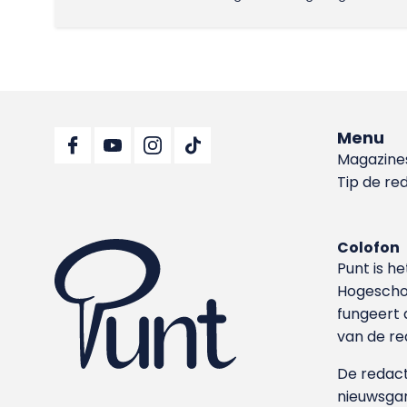
Menu
Magazine
Tip de re
Colofon
Punt is h
Hoge­sch
fungeert 
van de re
De redacti
nieuwsgar