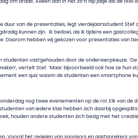
om draait. Alleen dan in net zo’n hip jasje als de titel
 duur van de presentaties, legt vierdejaarsstudent Stef de 
dradig kunnen zijn.
Ik bedoel, als ik tijdens een gastcoll
e. Daarom hebben wij gekozen voor presentaties van tien
 studenten vastgehouden door de onderwerpkeuze. ‘De s
aken’, vertelt Stef. ‘Maar bijvoorbeeld ook hoe ze hun s
nement een quiz waarin de studenten een smartphone ku
onderdag nog twee evenementen op de rol. Elk van de dr
tudenten van iedere klas hebben zich daarbij opgesplitst
roek, houden andere studenten zich bezig met het creati
p. Vooral het regelen van sponsors en gastsprekers vond h