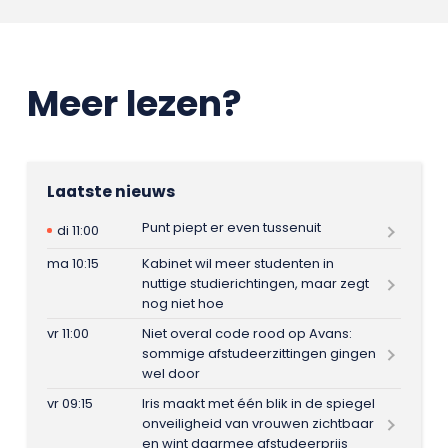
Meer lezen?
Laatste nieuws
Punt piept er even tussenuit
di 11:00
ma 10:15
Kabinet wil meer studenten in
nuttige studierichtingen, maar zegt
nog niet hoe
vr 11:00
Niet overal code rood op Avans:
sommige afstudeerzittingen gingen
wel door
vr 09:15
Iris maakt met één blik in de spiegel
onveiligheid van vrouwen zichtbaar
en wint daarmee afstudeerprijs