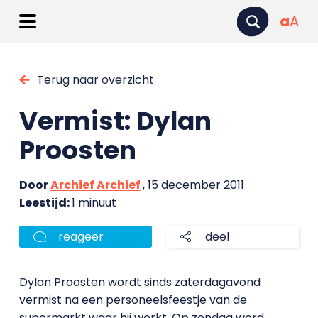
a
A
Terug naar overzicht
Vermist: Dylan
Proosten
Door
Archief Archief
, 15 december 2011
Leestijd:
1 minuut
reageer
deel
Dylan Proosten wordt sinds zaterdagavond
vermist na een personeelsfeestje van de
supermarkt waar hij werkt. Op zondag werd