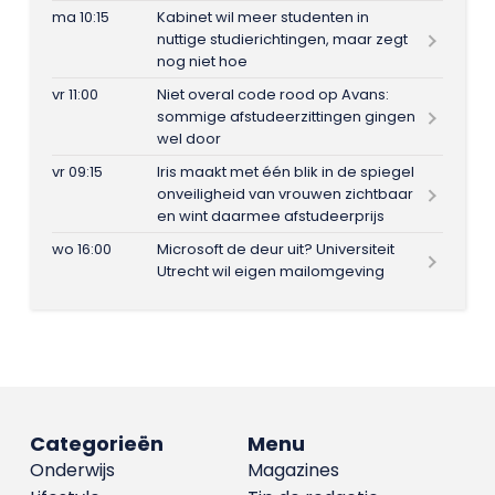
ma 10:15
Kabinet wil meer studenten in
nuttige studierichtingen, maar zegt
nog niet hoe
vr 11:00
Niet overal code rood op Avans:
sommige afstudeerzittingen gingen
wel door
vr 09:15
Iris maakt met één blik in de spiegel
onveiligheid van vrouwen zichtbaar
en wint daarmee afstudeerprijs
wo 16:00
Microsoft de deur uit? Universiteit
Utrecht wil eigen mailomgeving
Categorieën
Menu
Onderwijs
Magazines