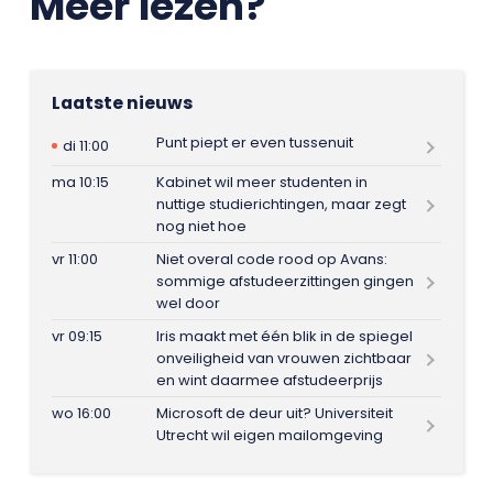
Meer lezen?
Laatste nieuws
Punt piept er even tussenuit
di 11:00
ma 10:15
Kabinet wil meer studenten in
nuttige studierichtingen, maar zegt
nog niet hoe
vr 11:00
Niet overal code rood op Avans:
sommige afstudeerzittingen gingen
wel door
vr 09:15
Iris maakt met één blik in de spiegel
onveiligheid van vrouwen zichtbaar
en wint daarmee afstudeerprijs
wo 16:00
Microsoft de deur uit? Universiteit
Utrecht wil eigen mailomgeving