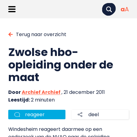
a
A
Terug naar overzicht
Zwolse hbo-
opleiding onder de
maat
Door
Archief Archief
, 21 december 2011
Leestijd:
2 minuten
reageer
deel
Windesheim reageert daarmee op een
onderzoek van de NVAO naar de opleiding