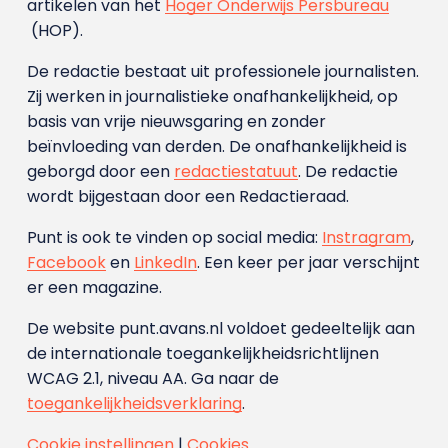
artikelen van het
Hoger Onderwijs Persbureau
(HOP).
De redactie bestaat uit professionele journalisten.
Zij werken in journalistieke onafhankelijkheid, op
basis van vrije nieuwsgaring en zonder
beïnvloeding van derden. De onafhankelijkheid is
geborgd door een
redactiestatuut
. De redactie
wordt bijgestaan door een Redactieraad.
Punt is ook te vinden op social media:
Instragram
,
Facebook
en
LinkedIn
. Een keer per jaar verschijnt
er een magazine.
De website punt.avans.nl voldoet gedeeltelijk aan
de internationale toegankelijkheidsrichtlijnen
WCAG 2.1, niveau AA. Ga naar de
toegankelijkheidsverklaring
.
Cookie instellingen
|
Cookies