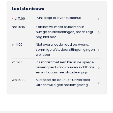
Laatste nieuws
Punt piept er even tussenuit
di 11:00
ma 10:15
Kabinet wil meer studenten in
nuttige studierichtingen, maar zegt
nog niet hoe
vr 11:00
Niet overal code rood op Avans:
sommige afstudeerzittingen gingen
wel door
vr 09:15
Iris maakt met één blik in de spiegel
onveiligheid van vrouwen zichtbaar
en wint daarmee afstudeerprijs
wo 16:00
Microsoft de deur uit? Universiteit
Utrecht wil eigen mailomgeving