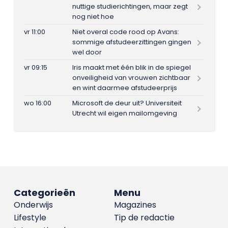
nuttige studierichtingen, maar zegt
nog niet hoe
vr 11:00
Niet overal code rood op Avans:
sommige afstudeerzittingen gingen
wel door
vr 09:15
Iris maakt met één blik in de spiegel
onveiligheid van vrouwen zichtbaar
en wint daarmee afstudeerprijs
wo 16:00
Microsoft de deur uit? Universiteit
Utrecht wil eigen mailomgeving
Categorieën
Menu
Onderwijs
Magazines
Lifestyle
Tip de redactie