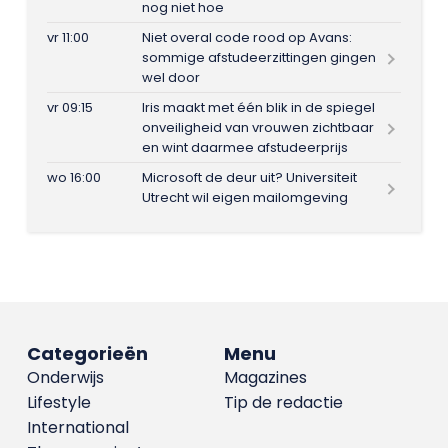
nog niet hoe
vr 11:00
Niet overal code rood op Avans:
sommige afstudeerzittingen gingen
wel door
vr 09:15
Iris maakt met één blik in de spiegel
onveiligheid van vrouwen zichtbaar
en wint daarmee afstudeerprijs
wo 16:00
Microsoft de deur uit? Universiteit
Utrecht wil eigen mailomgeving
Categorieën
Menu
Onderwijs
Magazines
Lifestyle
Tip de redactie
International