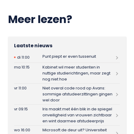
Meer lezen?
Laatste nieuws
Punt piept er even tussenuit
di 11:00
ma 10:15
Kabinet wil meer studenten in
nuttige studierichtingen, maar zegt
nog niet hoe
vr 11:00
Niet overal code rood op Avans:
sommige afstudeerzittingen gingen
wel door
vr 09:15
Iris maakt met één blik in de spiegel
onveiligheid van vrouwen zichtbaar
en wint daarmee afstudeerprijs
wo 16:00
Microsoft de deur uit? Universiteit