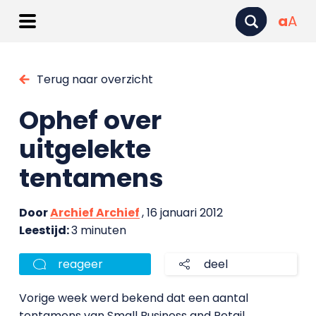
a
A
Terug naar overzicht
Ophef over
uitgelekte
tentamens
Door
Archief Archief
, 16 januari 2012
Leestijd:
3 minuten
reageer
deel
Vorige week werd bekend dat een aantal
tentamens van Small Business and Retail