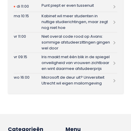
Punt piept er even tussenuit
di 11:00
ma 10:15
Kabinet wil meer studenten in
nuttige studierichtingen, maar zegt
nog niet hoe
vr 11:00
Niet overal code rood op Avans:
sommige afstudeerzittingen gingen
wel door
vr 09:15
Iris maakt met één blik in de spiegel
onveiligheid van vrouwen zichtbaar
en wint daarmee afstudeerprijs
wo 16:00
Microsoft de deur uit? Universiteit
Utrecht wil eigen mailomgeving
Categorieën
Menu