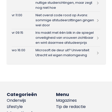
nuttige studierichtingen, maar zegt
nog niet hoe
vr 11:00
Niet overal code rood op Avans:
sommige afstudeerzittingen gingen
wel door
vr 09:15
Iris maakt met één blik in de spiegel
onveiligheid van vrouwen zichtbaar
en wint daarmee afstudeerprijs
wo 16:00
Microsoft de deur uit? Universiteit
Utrecht wil eigen mailomgeving
Categorieën
Menu
Onderwijs
Magazines
Lifestyle
Tip de redactie