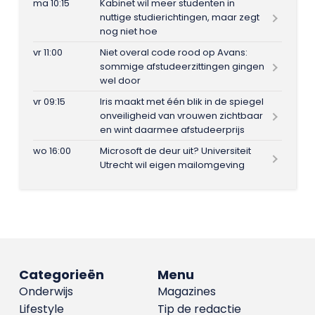
ma 10:15
Kabinet wil meer studenten in
nuttige studierichtingen, maar zegt
nog niet hoe
vr 11:00
Niet overal code rood op Avans:
sommige afstudeerzittingen gingen
wel door
vr 09:15
Iris maakt met één blik in de spiegel
onveiligheid van vrouwen zichtbaar
en wint daarmee afstudeerprijs
wo 16:00
Microsoft de deur uit? Universiteit
Utrecht wil eigen mailomgeving
Categorieën
Menu
Onderwijs
Magazines
Lifestyle
Tip de redactie