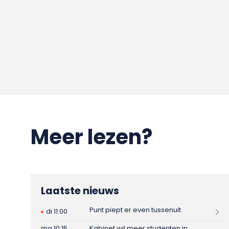
Meer lezen?
Laatste nieuws
Punt piept er even tussenuit
di 11:00
ma 10:15
Kabinet wil meer studenten in