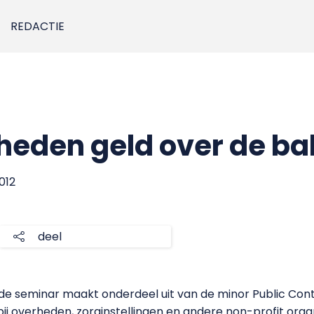
REDACTIE
eden geld over de ba
2012
deel
e seminar maakt onderdeel uit van de minor Public Contr
bij overheden, zorginstellingen en andere non-profit orga