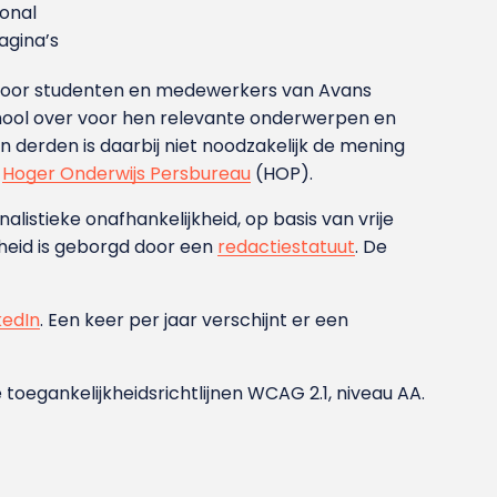
ional
gina’s
g voor studenten en medewerkers van Avans
ool over voor hen relevante onderwerpen en
derden is daarbij niet noodzakelijk de mening
t
Hoger Onderwijs Persbureau
(HOP).
nalistieke onafhankelijkheid, op basis van vrije
heid is geborgd door een
redactiestatuut
. De
kedIn
. Een keer per jaar verschijnt er een
 toegankelijkheidsrichtlijnen WCAG 2.1, niveau AA.