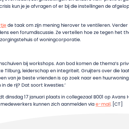
 crisis kun je je afvragen of er bij die instellingen de afgel
tje
de taak om zijn mening hierover te ventileren. Verder 
dens een forumdiscussie. Ze vertellen hoe ze tegen het th
rzorgingstehuis of woningcorporatie.
chuiven bij workshops. Aan bod komen de thema’s privati
ilburg, leiderschap en integriteit. Gruijters over die laats
n van je beste vrienden is op zoek naar een huurwoning. 
n de rij? Dat soort kwesties.’
ndt dinsdag 17 januari plaats in collegezaal B001 op Avans
en medewerkers kunnen zich aanmelden via
e-mail
. [CT]