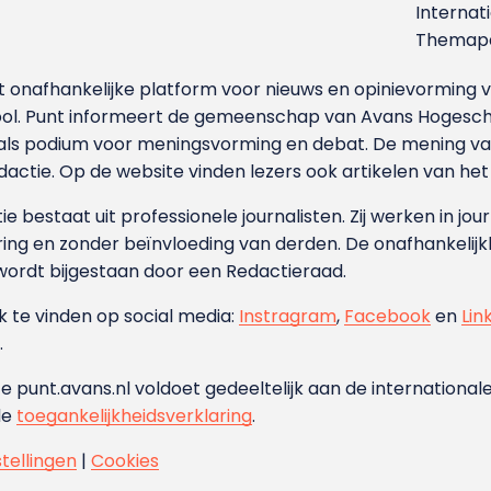
Internat
Themapa
et onafhankelijke platform voor nieuws en opinievormin
ool. Punt informeert de gemeenschap van Avans Hogesch
als podium voor meningsvorming en debat. De mening van 
dactie. Op de website vinden lezers ook artikelen van he
e bestaat uit professionele journalisten. Zij werken in jour
ing en zonder beïnvloeding van derden. De onafhankelijk
wordt bijgestaan door een Redactieraad.
ok te vinden op social media:
Instragram
,
Facebook
en
Lin
.
e punt.avans.nl voldoet gedeeltelijk aan de internationale
de
toegankelijkheidsverklaring
.
stellingen
|
Cookies