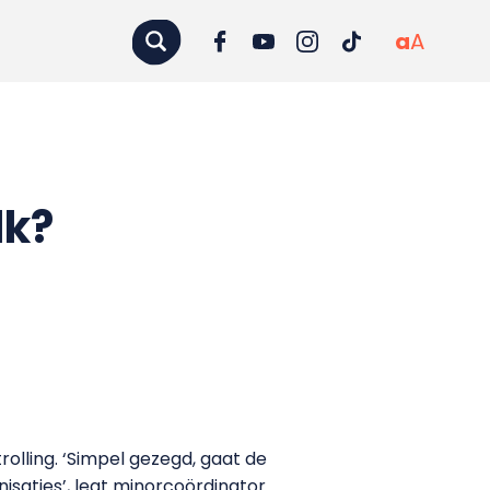
a
A
lk?
olling. ‘Simpel gezegd, gaat de
nisaties’, legt minorcoördinator