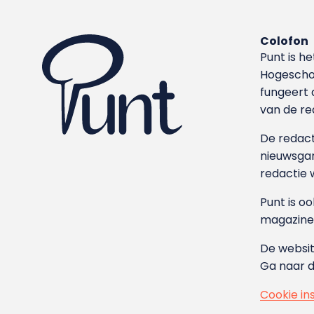
Colofon
Punt is h
Hoge­sch
fungeert 
van de re
De redacti
nieuwsgar
redactie 
Punt is o
magazine
De websit
Ga naar 
Cookie in