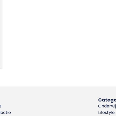
Catego
s
Onderwij
dactie
Lifestyle