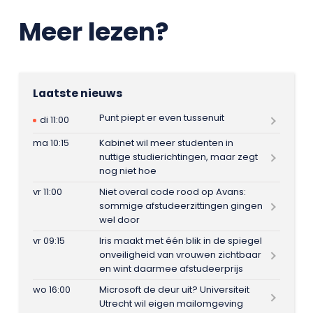
Meer lezen?
Laatste nieuws
Punt piept er even tussenuit
di 11:00
ma 10:15
Kabinet wil meer studenten in
nuttige studierichtingen, maar zegt
nog niet hoe
vr 11:00
Niet overal code rood op Avans:
sommige afstudeerzittingen gingen
wel door
vr 09:15
Iris maakt met één blik in de spiegel
onveiligheid van vrouwen zichtbaar
en wint daarmee afstudeerprijs
wo 16:00
Microsoft de deur uit? Universiteit
Utrecht wil eigen mailomgeving