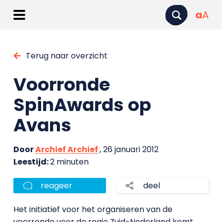
a
A
Terug naar overzicht
Voorronde
SpinAwards op
Avans
Door
Archief Archief
, 26 januari 2012
Leestijd:
2 minuten
reageer
deel
Het initiatief voor het organiseren van de
voorronde voor de regio Zuid-Nederland komt