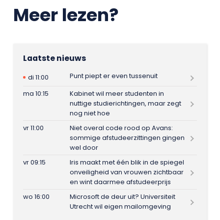
Meer lezen?
Laatste nieuws
Punt piept er even tussenuit
di 11:00
ma 10:15
Kabinet wil meer studenten in
nuttige studierichtingen, maar zegt
nog niet hoe
vr 11:00
Niet overal code rood op Avans:
sommige afstudeerzittingen gingen
wel door
vr 09:15
Iris maakt met één blik in de spiegel
onveiligheid van vrouwen zichtbaar
en wint daarmee afstudeerprijs
wo 16:00
Microsoft de deur uit? Universiteit
Utrecht wil eigen mailomgeving