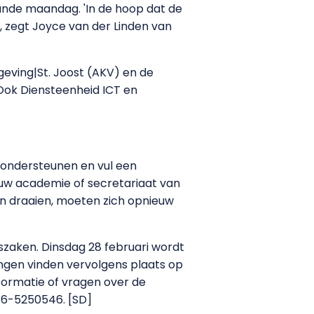
aande maandag. 'In de hoop dat de
, zegt Joyce van der Linden van
eving|St. Joost (AKV) en de
Ook Diensteenheid ICT en
 ondersteunen en vul een
jouw academie of secretariaat van
en draaien, moeten zich opnieuw
szaken. Dinsdag 28 februari wordt
ngen vinden vervolgens plaats op
formatie of vragen over de
76-5250546. [SD]