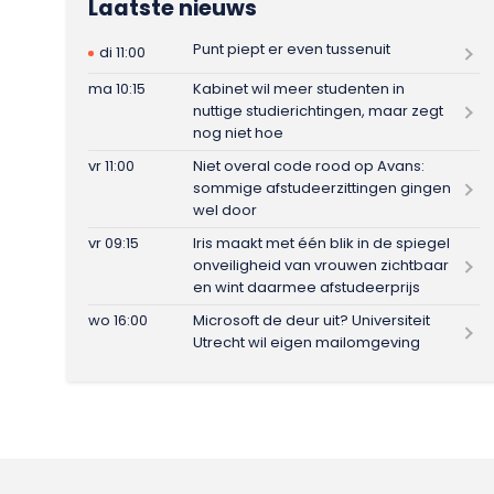
Laatste nieuws
Punt piept er even tussenuit
di 11:00
ma 10:15
Kabinet wil meer studenten in
nuttige studierichtingen, maar zegt
nog niet hoe
vr 11:00
Niet overal code rood op Avans:
sommige afstudeerzittingen gingen
wel door
vr 09:15
Iris maakt met één blik in de spiegel
onveiligheid van vrouwen zichtbaar
en wint daarmee afstudeerprijs
wo 16:00
Microsoft de deur uit? Universiteit
Utrecht wil eigen mailomgeving