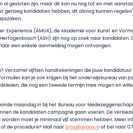
 al gesloten zijn, maar dit kan nu nog tot en met aanst
et genoeg kandidaten hebben, dit alsnog kunnen regelen'
apszaken.
er Experience (AMUX), de Akademie voor Kunst en Vormg
-Hertogenbosch (ASH) zijn nog op zoek naar kandidaten. 
og maar een enkele aanmelding mogen ontvangen.
? Verzamel vijftien handtekeningen die jouw kandidatuur
 formulier kan je ook krijgen bij het onderwijsbureau van 
aadsleden, die nog een tweede termijn mee mogen en will
nstaande maandag in bij het Bureau voor Medezeggenschap
kunnen de kandidaten campagne gaan voeren. De verkiezi
e worden moet je minimaal vijf stemmen hebben. Meer in
g of de procedure? Mail naar
bmz@avans.nl
of bel naar 0