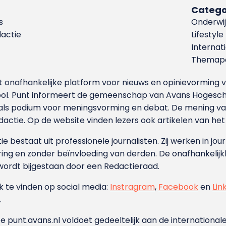
Catego
s
Onderwij
dactie
Lifestyle
Internat
Themapa
et onafhankelijke platform voor nieuws en opinievormin
ool. Punt informeert de gemeenschap van Avans Hogesch
als podium voor meningsvorming en debat. De mening van 
dactie. Op de website vinden lezers ook artikelen van he
e bestaat uit professionele journalisten. Zij werken in jour
ing en zonder beïnvloeding van derden. De onafhankelijk
wordt bijgestaan door een Redactieraad.
ok te vinden op social media:
Instragram
,
Facebook
en
Lin
.
e punt.avans.nl voldoet gedeeltelijk aan de internationale