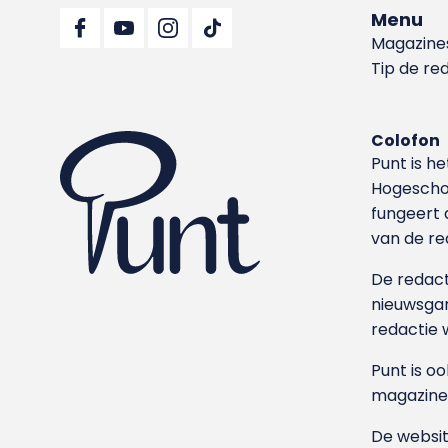
Menu
Magazine
Tip de re
Colofon
Punt is h
Hoge­sch
fungeert 
van de re
De redacti
nieuwsgar
redactie 
Punt is o
magazine
De websit