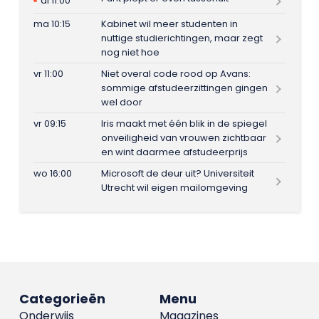
di 11:00
ma 10:15
Kabinet wil meer studenten in
nuttige studierichtingen, maar zegt
nog niet hoe
vr 11:00
Niet overal code rood op Avans:
sommige afstudeerzittingen gingen
wel door
vr 09:15
Iris maakt met één blik in de spiegel
onveiligheid van vrouwen zichtbaar
en wint daarmee afstudeerprijs
wo 16:00
Microsoft de deur uit? Universiteit
Utrecht wil eigen mailomgeving
Categorieën
Menu
Onderwijs
Magazines